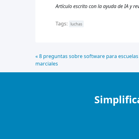
Artículo escrito con la ayuda de IA y 
Tags:
luchas
Continue
« 8 preguntas sobre software para escuelas
marciales
Lendo
Simplific