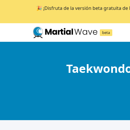
🎉 ¡Disfruta de la versión beta gratuita d
beta
Taekwondo: