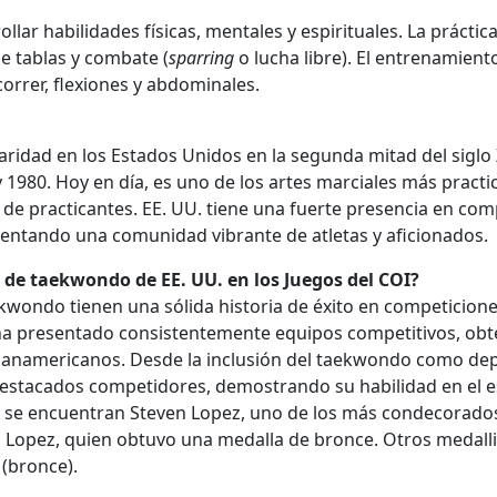
llar habilidades físicas, mentales y espirituales. La prácti
e tablas y combate (
sparring
o lucha libre). El entrenamient
orrer, flexiones y abdominales.
ridad en los Estados Unidos en la segunda mitad del siglo
 1980. Hoy en día, es uno de los artes marciales más practi
 de practicantes. EE. UU. tiene una fuerte presencia en com
entando una comunidad vibrante de atletas y aficionados.
de taekwondo de EE. UU. en los Juegos del COI?
wondo tienen una sólida historia de éxito en competiciones
ha presentado consistentemente equipos competitivos, ob
namericanos. Desde la inclusión del taekwondo como depor
estacados competidores, demostrando su habilidad en el e
s se encuentran Steven Lopez, uno de los más condecorado
a Lopez, quien obtuvo una medalla de bronce. Otros medalli
 (bronce).