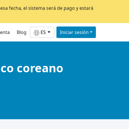
esa fecha, el sistema será de pago y estará
uenta
Blog
ES
Iniciar sesión
ico coreano