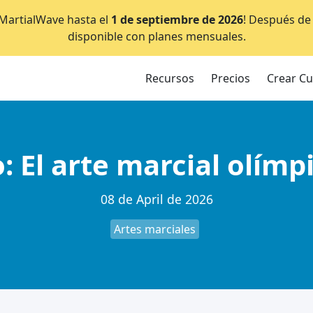
e MartialWave hasta el
1 de septiembre de 2026
! Después de 
disponible con planes mensuales.
Recursos
Precios
Crear C
 El arte marcial olímp
08 de April de 2026
Artes marciales