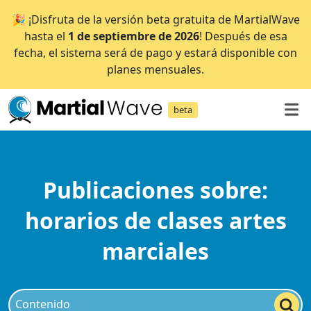
🎉 ¡Disfruta de la versión beta gratuita de MartialWave
hasta el
1 de septiembre de 2026
! Después de esa
fecha, el sistema será de pago y estará disponible con
planes mensuales.
beta
Publicaciones sobre:
horarios de clases artes
marciales