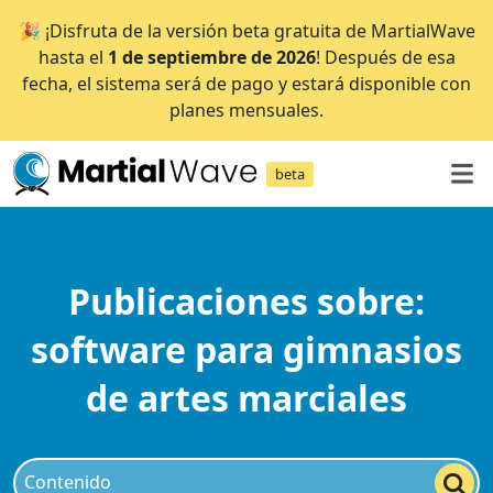
🎉 ¡Disfruta de la versión beta gratuita de MartialWave
hasta el
1 de septiembre de 2026
! Después de esa
fecha, el sistema será de pago y estará disponible con
planes mensuales.
beta
Publicaciones sobre:
software para gimnasios
de artes marciales