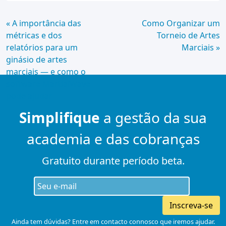
Continue
« A importância das
Como Organizar um
métricas e dos
Torneio de Artes
Lendo
relatórios para um
Marciais »
ginásio de artes
marciais — e como o
software MartialWave
pode ajudar
Simplifique
a gestão da sua
academia e das cobranças
Gratuito durante período beta.
Inscreva-se
Ainda tem dúvidas? Entre em contacto connosco que iremos ajudar.