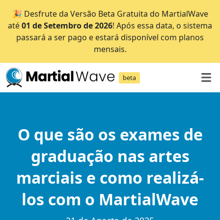
🎉 Desfrute da Versão Beta Gratuita do MartialWave
até
01 de Setembro de 2026
! Após essa data, o sistema
passará a ser pago e estará disponível com planos
mensais.
beta
O que são os exames de
graduação nas artes
marciais e como realizá-
los com o MartialWave