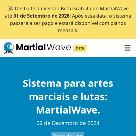
🎉 Desfrute da Versão Beta Gratuita do MartialWave
até
01 de Setembro de 2026
! Após essa data, o sistema
passará a ser pago e estará disponível com planos
mensais.
beta
Sistema para artes
marciais e lutas:
MartialWave.
09 de Dezembro de 2024