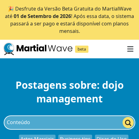
🎉 Desfrute da Versão Beta Gratuita do MartialWave
até
01 de Setembro de 2026
! Após essa data, o sistema
passará a ser pago e estará disponível com planos
mensais.
beta
Postagens sobre: dojo
management